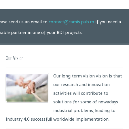
ease send us an email to
contact@camis.pub.ro
if you need a
liable partner in one of your RDI projects.
Our Vision
Our long term vision vision is that
our research and innovation
activities will contribute to
solutions for some of nowadays
industrial problems, leading to
Industry 4.0 successfull worldwide implementation.