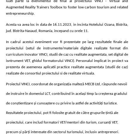
luati parte la evenimentul de final al proiectului VINCI - Virtual and 
Augmented Reality Trainers Toolbox to foster low carbon tourism and related 
entrepreneurship. 
Acesta va avea loc in data de 16.11.2023, in incinta Hotelului Ozana, Bistrita, 
jud. Bistrita-Nasaud, Romania, incepand cu orele 11. 
In cadrul acestui eveniment vor fi prezentate pe larg rezultatele finale ale 
proiectului (setul de instrumente/materiale digitale realizate format din 
curriculum inovator VINCI, studii de caz cu realitate augmentata, set digital de 
isntrument VET, ghidul formatorului VINCI). Personalul implicat in proiect va 
prezenta de asemenea aplicatii practice realitate augmentata (studii de caz) 
realizate de consortiul proiectului si de realitate virtuala.
Proiectul VINCI, coordonat de organizația malteză MECB Ltd, răspunde nevoii 
de instruire în domeniul LCT, contribuind în același timp la creșterea gradului 
de conștientizare și cunoaștere cu privire la astfel de activități turistice. 
Rezultatele proiectului, pot fi folosite gratuit de către grupurile țintă ale 
proiectului, care includ formatori VET/mentori din turism, cursanți VET, 
precum și părți interesate din sectorul turismului, inclusiv antreprenori.