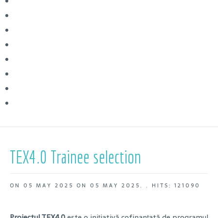
TEX4.0 Trainee selection
ON
05 MAY 2025
ON
05 MAY 2025
. .
HITS: 121090
Proiectul TEX4.0
este o inițiativă cofinanțată de programul