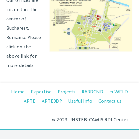
Our offices are
located in the
center of
Bucharest,
Romania. Please
click on the
above link for
more details.
Home
Expertise
Projects
RA3DCND
euWELD
ARTE
ARTE3DP
Useful info
Contact us
© 2023 UNSTPB-CAMIS RDI Center