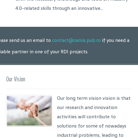
4.0-related skills through an innovative...
ease send us an email to
contact@camis.pub.ro
if you need a
liable partner in one of your RDI projects.
Our Vision
Our long term vision vision is that
our research and innovation
activities will contribute to
solutions for some of nowadays
industrial problems, leading to