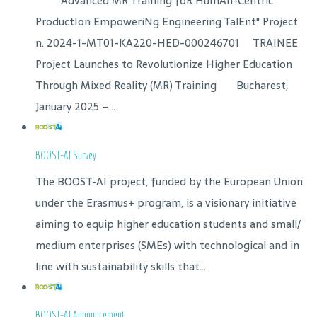
"Advanced MR Training foR HumAn-Centric
ProductIon EmpoweriNg Engineering TalEnt" Project
n. 2024-1-MT01-KA220-HED-000246701 TRAINEE
Project Launches to Revolutionize Higher Education
Through Mixed Reality (MR) Training Bucharest,
January 2025 –...
BOOST-AI Survey
The BOOST-AI project, funded by the European Union
under the Erasmus+ program, is a visionary initiative
aiming to equip higher education students and small/
medium enterprises (SMEs) with technological and in
line with sustainability skills that...
BOOST-AI Announcement