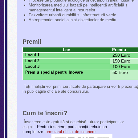
Procese de producție ecologice și decarbonizarea industriei
Monitorizarea mediului bazată pe inteligență artificială și
managementul inteligent al resurselor
Dezvoltare urbană durabilă și infrastructură verde
Antreprenoriat social aliniat obiectivelor de mediu
Premii
Loc
Premiu
Locul 1
250 Euro
Locul 2
150 Euro
Locul 3
100 Euro
Premiu special pentru Inovare
50 Euro
Toți finaliștii vor primi certificate de participare și vor fi prezentaț
în publicațiile oficiale ale concursului.
Cum te înscrii?
Înscrierea este gratuită și deschisă tuturor participanților
eligibili.
Pentru înscriere, participanții trebuie sa
completeze
formularul oficial de inscriere
.