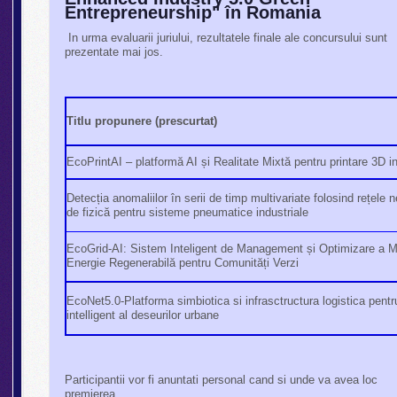
Entrepreneurship" în Romania
In urma evaluarii juriului, rezultatele finale ale concursului sunt
prezentate mai jos.
Titlu propunere (prescurtat)
EcoPrintAI – platformă AI și Realitate Mixtă pentru printare 3D in
Detecția anomaliilor în serii de timp multivariate folosind rețele 
de fizică pentru sisteme pneumatice industriale
EcoGrid-AI: Sistem Inteligent de Management și Optimizare a Mi
Energie Regenerabilă pentru Comunități Verzi
EcoNet5.0-Platforma simbiotica si infrasctructura logistica pen
intelligent al deseurilor urbane
Participantii vor fi anuntati personal cand si unde va avea loc
premierea.