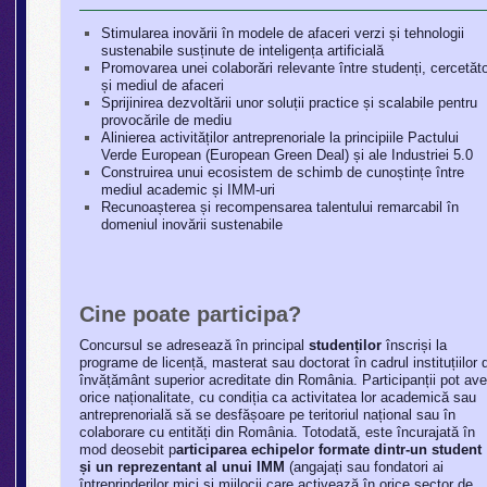
Stimularea inovării în modele de afaceri verzi și tehnologii
sustenabile susținute de inteligența artificială
Promovarea unei colaborări relevante între studenți, cercetăto
și mediul de afaceri
Sprijinirea dezvoltării unor soluții practice și scalabile pentru
provocările de mediu
Alinierea activităților antreprenoriale la principiile Pactului
Verde European (European Green Deal) și ale Industriei 5.0
Construirea unui ecosistem de schimb de cunoștințe între
mediul academic și IMM-uri
Recunoașterea și recompensarea talentului remarcabil în
domeniul inovării sustenabile
Cine poate participa?
Concursul se adresează în principal
studenților
înscriși la
programe de licență, masterat sau doctorat în cadrul instituțiilor 
învățământ superior acreditate din România. Participanții pot av
orice naționalitate, cu condiția ca activitatea lor academică sau
antreprenorială să se desfășoare pe teritoriul național sau în
colaborare cu entități din România. Totodată, este încurajată în
mod deosebit p
articiparea echipelor formate dintr-un student
și un reprezentant al unui IMM
(angajați sau fondatori ai
întreprinderilor mici și mijlocii care activează în orice sector de