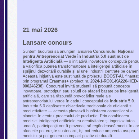
21 mai 2026
Lansare concurs
Suntem bucuroși să anunțăm lansarea
Concursului Național
pentru Antreprenoriat Verde în Industria 5.0 susținut de
Inteligența Artificială
— o inițiativă inovatoare concepută pentr
a valorifica puterea transformatoare a inteligenței artificiale în
sprijinul dezvoltării durabile și al unei industrii centrate pe oamen
Această inițiativă este susținută de proiectul
BOOST-AI
, finanțat
prin programul
Erasmus+
(proiect nr.
2024-1-RO01-KA220-HED-
000246238
). Concursul invită studenții să propună concepte
inovatoare, prototipuri sau soluții de afaceri bazate pe inteligență
artificială, care să răspundă provocărilor reale ale
antreprenoriatului verde în cadrul conceptului de
Industrie 5.0
.
Industria 5.0 depășește obiectivele tradiționale de eficiență și
productivitate — aceasta plasează bunăstarea oamenilor și a
planetei în centrul procesului de producție. Prin combinarea
preciziei inteligenței artificiale cu creativitatea și ingeniozitatea
umană, participanții vor fi provocați să regândească modul în ca
afacerile pot crește sustenabil, își pot reduce amprenta asupra
mediului și pot genera un impact pozitiv de durată.