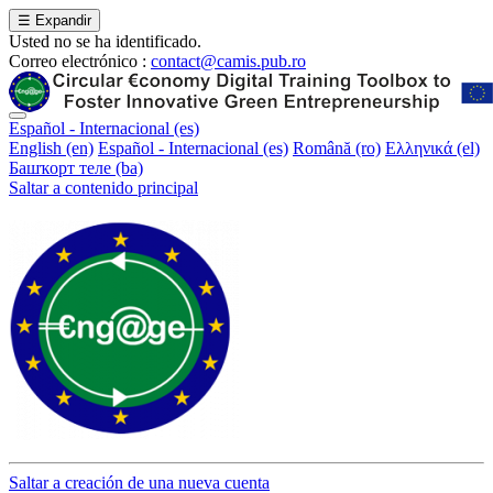
☰
Expandir
Usted no se ha identificado.
Correo electrónico :
contact@camis.pub.ro
Español - Internacional ‎(es)‎
English ‎(en)‎
Español - Internacional ‎(es)‎
Română ‎(ro)‎
Ελληνικά ‎(el)‎
Башҡорт теле ‎(ba)‎
Saltar a contenido principal
Saltar a creación de una nueva cuenta